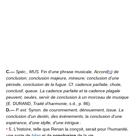
C.—
Spéc.,
MUS.
Fin d'une phrase musicale.
Accord(
s
) de
conclusion; conclusion majeure, mineure; conclusion d'une
période, conclusion de la fugue.
Cf. cadence parfaite, chute,
conclusif, queue.
La cadence parfaite et la cadence plagale
peuvent, seules, servir de conclusion à un morceau de musique
(E. DURAND,
Traité d'harmonie,
s.d., p. 86).
D.—
P. ext.
Synon. de
couronnement, dénouement, issue.
La
conclusion d'un destin, des événements; la conclusion d'une
espérance, d'une idylle, d'une intrigue
:
•
5. L'histoire, telle que Renan la conçoit, serait pour l'humanité,
une sorte de
bilan
et de
conclusion
de la vie.