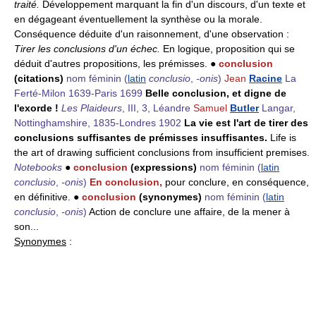
traité.
Développement marquant la fin d'un discours, d'un texte et
en dégageant éventuellement la synthèse ou la morale.
Conséquence déduite d'un raisonnement, d'une observation :
Tirer les conclusions d'un échec.
En logique, proposition qui se
déduit d'autres propositions, les prémisses. ●
conclusion
(citations)
nom féminin
(
latin
conclusio
,
-onis
)
Jean
Racine
La
Ferté-Milon 1639-Paris 1699
Belle conclusion, et digne de
l'exorde !
Les Plaideurs
, III, 3, Léandre
Samuel
Butler
Langar,
Nottinghamshire, 1835-Londres 1902
La vie est l'art de tirer des
conclusions suffisantes de prémisses insuffisantes.
Life is
the art of drawing sufficient conclusions from insufficient premises.
Notebooks
●
conclusion
(expressions)
nom féminin
(
latin
conclusio
,
-onis
)
En conclusion,
pour conclure, en conséquence,
en définitive. ●
conclusion
(synonymes)
nom féminin
(
latin
conclusio
,
-onis
)
Action de conclure une affaire, de la mener à
son...
Synonymes
: