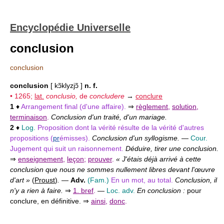
Encyclopédie Universelle
conclusion
conclusion
conclusion
[ kɔ̃klyzjɔ̃ ]
n. f.
• 1265;
lat.
conclusio,
de
concludere
→
conclure
1
♦
Arrangement final (d'une affaire).
⇒
règlement
,
solution
,
terminaison
.
Conclusion d'un traité, d'un mariage.
2
♦
Log.
Proposition dont la vérité résulte de la vérité d'autres
propositions (
pr
émisses).
Conclusion d'un syllogisme.
—
Cour.
Jugement qui suit un raisonnement.
Déduire, tirer une conclusion.
⇒
enseignement
,
leçon
;
prouver
.
« J'étais déjà arrivé à cette
conclusion que nous ne sommes nullement libres devant l'œuvre
d'art »
(
Proust
)
.
—
Adv.
(Fam.)
En un mot, au total.
Conclusion, il
n'y a rien à faire.
⇒
1. bref
.
—
Loc. adv.
En conclusion :
pour
conclure, en définitive. ⇒
ainsi
,
donc
.