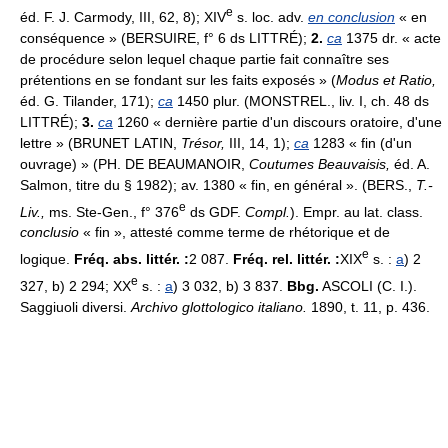
e
éd. F. J. Carmody, III, 62, 8); XIV
s. loc. adv.
en conclusion
« en
conséquence » (BERSUIRE, f° 6 ds LITTRÉ);
2.
ca
1375 dr. « acte
de procédure selon lequel chaque partie fait connaître ses
prétentions en se fondant sur les faits exposés » (
Modus et Ratio,
éd. G. Tilander, 171);
ca
1450 plur. (MONSTREL., liv. I, ch. 48 ds
LITTRÉ);
3.
ca
1260 « dernière partie d'un discours oratoire, d'une
lettre » (BRUNET LATIN,
Trésor,
III, 14, 1);
ca
1283 « fin (d'un
ouvrage) » (PH. DE BEAUMANOIR,
Coutumes Beauvaisis,
éd. A.
Salmon, titre du § 1982); av. 1380 « fin, en général ». (BERS.,
T.-
e
Liv.,
ms. Ste-Gen., f° 376
ds GDF.
Compl.
). Empr. au lat. class.
conclusio
« fin », attesté comme terme de rhétorique et de
e
logique.
Fréq. abs. littér. :
2 087.
Fréq. rel. littér. :
XIX
s. :
a
) 2
e
327, b) 2 294; XX
s. :
a
) 3 032, b) 3 837.
Bbg.
ASCOLI (C. I.).
Saggiuoli diversi.
Archivo glottologico italiano.
1890, t. 11, p. 436.