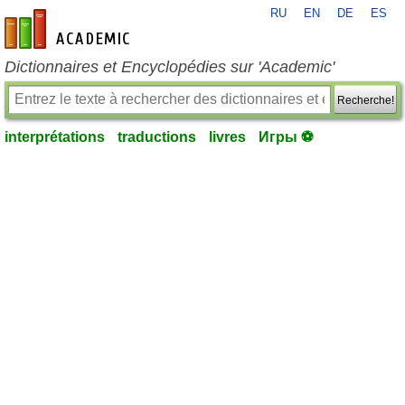
RU
EN
DE
ES
fr-academic.com
Dictionnaires et Encyclopédies sur 'Academic'
Recherche!
interprétations
traductions
livres
Игры ⚽