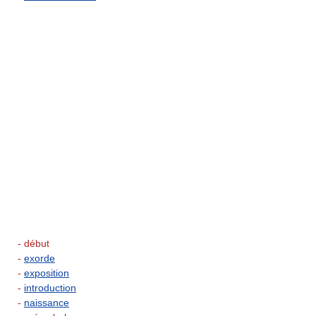
- début
-
exorde
-
exposition
-
introduction
-
naissance