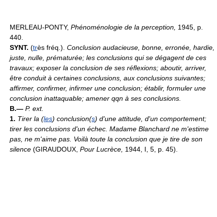
MERLEAU-PONTY,
Phénoménologie de la perception,
1945, p.
440.
SYNT.
(
tr
ès fréq.).
Conclusion audacieuse, bonne, erronée, hardie,
juste, nulle, prématurée; les conclusions qui se dégagent de ces
travaux; exposer la conclusion de ses réflexions; aboutir, arriver,
être conduit à certaines conclusions, aux conclusions suivantes;
affirmer, confirmer, infirmer une conclusion; établir, formuler une
conclusion inattaquable; amener qqn à ses conclusions.
B.—
P. ext.
1.
Tirer la (
les
) conclusion(
s
) d'une attitude, d'un comportement;
tirer les conclusions d'un échec.
Madame Blanchard ne m'estime
pas, ne m'aime pas. Voilà toute la conclusion que je tire de son
silence
(GIRAUDOUX,
Pour Lucrèce,
1944, I, 5, p. 45).