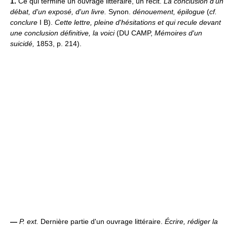
1.
Ce qui termine un ouvrage littéraire, un récit.
La conclusion d'un
débat, d'un exposé, d'un livre.
Synon.
dénouement, épilogue
(
cf.
conclure
I B).
Cette lettre, pleine d'hésitations et qui recule devant
une conclusion définitive, la voici
(DU CAMP,
Mémoires d'un
suicidé,
1853, p. 214).
—
P. ext.
Dernière partie d'un ouvrage littéraire.
Écrire, rédiger la